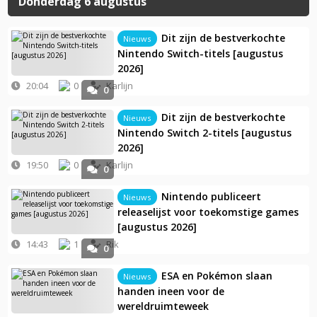
Donderdag 6 augustus
Dit zijn de bestverkochte
Nieuws
Nintendo Switch-titels [augustus
2026]
20:04
0
Karlijn
0
Dit zijn de bestverkochte
Nieuws
Nintendo Switch 2-titels [augustus
2026]
19:50
0
Karlijn
0
Nintendo publiceert
Nieuws
releaselijst voor toekomstige games
[augustus 2026]
14:43
1
Rik
0
ESA en Pokémon slaan
Nieuws
handen ineen voor de
wereldruimteweek