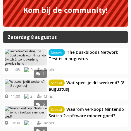
Kom bij de community!
Zaterdag 8 augustus
The Duskbloods Network
Nieuws
Test is in augustus
11:05
0
Robin
1
Wat speel je dit weekend? [8
Special
augustus]
11:00
2
Chris
5
Waarom verkoopt Nintendo
Special
Switch 2-software minder goed?
10:30
3
Robin
6