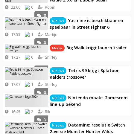
22:00
0
Robin
0
Yasmine is beschikbaar en
Nieuws
speelbaar in Street Fighter 6
17:55
1
Martijn
0
Big Walk krijgt launch trailer
Media
17:27
0
Shirley
0
Tetris 99 krijgt Splatoon
Nieuws
Raiders crossover
17:07
1
Shirley
0
Nintendo maakt Gamescom
Nieuws
line-up bekend
16:45
2
Rik
3
Datamine: resolutie Switch
Nieuws
2-versie Monster Hunter Wilds