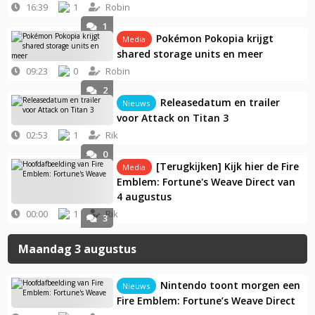
16:39
1
Robin
1
Pokémon Pokopia krijgt
Media
shared storage units en meer
09:23
0
Robin
2
Releasedatum en trailer
Nieuws
voor Attack on Titan 3
02:53
1
Rik
0
[Terugkijken] Kijk hier de Fire
Media
Emblem: Fortune's Weave Direct van
4 augustus
00:00
1
Rik
3
Maandag 3 augustus
Nintendo toont morgen een
Nieuws
Fire Emblem: Fortune’s Weave Direct