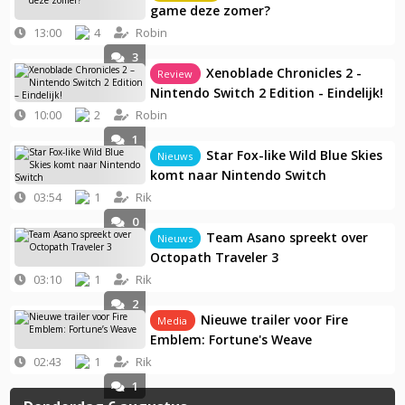
game deze zomer?
13:00
4
Robin
3
Xenoblade Chronicles 2 -
Review
Nintendo Switch 2 Edition - Eindelijk!
10:00
2
Robin
1
Star Fox-like Wild Blue Skies
Nieuws
komt naar Nintendo Switch
03:54
1
Rik
0
Team Asano spreekt over
Nieuws
Octopath Traveler 3
03:10
1
Rik
2
Nieuwe trailer voor Fire
Media
Emblem: Fortune's Weave
02:43
1
Rik
1