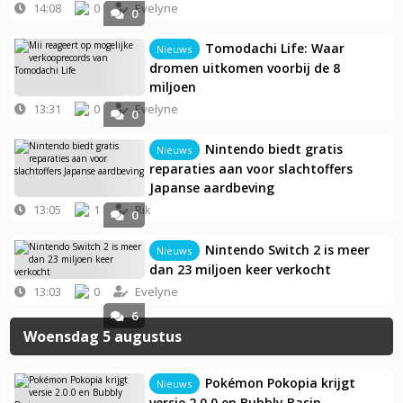
14:08
0
Evelyne
0
Tomodachi Life: Waar
Nieuws
dromen uitkomen voorbij de 8
miljoen
13:31
0
Evelyne
0
Nintendo biedt gratis
Nieuws
reparaties aan voor slachtoffers
Japanse aardbeving
13:05
1
Rik
0
Nintendo Switch 2 is meer
Nieuws
dan 23 miljoen keer verkocht
13:03
0
Evelyne
6
Woensdag 5 augustus
Pokémon Pokopia krijgt
Nieuws
versie 2.0.0 en Bubbly Basin