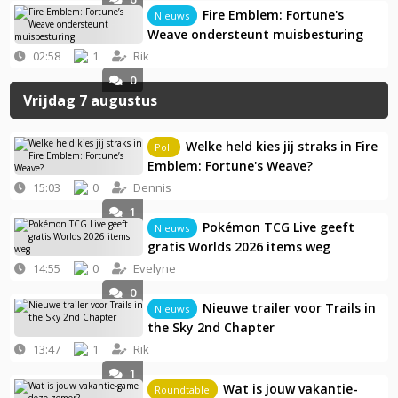
Fire Emblem: Fortune's
Nieuws
Weave ondersteunt muisbesturing
02:58
1
Rik
0
Vrijdag 7 augustus
Welke held kies jij straks in Fire
Poll
Emblem: Fortune's Weave?
15:03
0
Dennis
1
Pokémon TCG Live geeft
Nieuws
gratis Worlds 2026 items weg
14:55
0
Evelyne
0
Nieuwe trailer voor Trails in
Nieuws
the Sky 2nd Chapter
13:47
1
Rik
1
Wat is jouw vakantie-
Roundtable