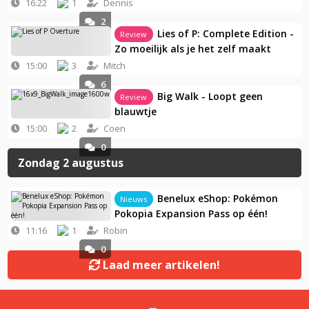
16:22
1
Dennis
2
Lies of P: Complete Edition -
Review
Zo moeilijk als je het zelf maakt
15:00
3
Mitch
6
Big Walk - Loopt geen
Review
blauwtje
15:00
2
Coen
0
Zondag 2 augustus
Benelux eShop: Pokémon
Nieuws
Pokopia Expansion Pass op één!
11:16
1
Robin
0
Laad meer artikelen!