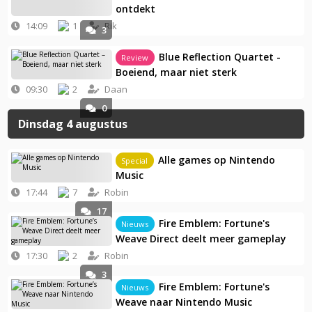
ontdekt
14:09
1
Rik
3
Blue Reflection Quartet -
Review
Boeiend, maar niet sterk
09:30
2
Daan
0
Dinsdag 4 augustus
Alle games op Nintendo
Special
Music
17:44
7
Robin
17
Fire Emblem: Fortune's
Nieuws
Weave Direct deelt meer gameplay
17:30
2
Robin
3
Fire Emblem: Fortune's
Nieuws
Weave naar Nintendo Music