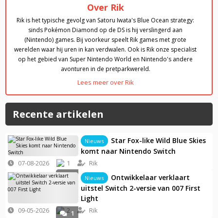
Over Rik
Rik is het typische gevolg van Satoru Iwata's Blue Ocean strategy:
sinds Pokémon Diamond op de DS is hij verslingerd aan
(Nintendo) games. Bij voorkeur speelt Rik games met grote
werelden waar hij uren in kan verdwalen. Ook is Rik onze specialist
op het gebied van Super Nintendo World en Nintendo's andere
avonturen in de pretparkwereld.
Lees meer over Rik
Recente artikelen
Star Fox-like Wild Blue Skies
Nieuws
komt naar Nintendo Switch
07-08-2026
1
Rik
0
Ontwikkelaar verklaart
Nieuws
uitstel Switch 2-versie van 007 First
Light
09-05-2026
2
Rik
1