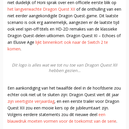
niet duidelijk of Horii sprak over een officiële eerste blik op
het langverwachte Dragon Quest XII
of de onthulling van een
niet eerder aangekondigde Dragon Quest-game. Dit laatste
scenario is ook erg aannemelijk, aangezien er de laatste tijd
ook veel spin-off titels en HD-2D remakes van de klassieke
Dragon Quest-delen uitkomen. Dragon Quest XI – Echoes of
an Elusive Age
lijkt binnenkort ook naar de Switch 2 te
komen
.
Dit logo is alles wat we tot nu toe van Dragon Quest XII
hebben gezien…
Een aankondiging van het twaalfde deel in de hoofdserie zou
echter ook niet uit te sluiten zijn: Dragon Quest viert dit jaar
zijn veertigste verjaardag
, en een eerste trailer voor Dragon
Quest XII zou een mooie kers op de jubileumtaart zijn.
Volgens eerdere statements zou dit nieuwe deel
een
blauwdruk moeten vormen voor de toekomst van de serie
.