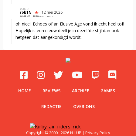
#20956‍
rob1N
12 mei 2026
9449
XP |
1829
comments
oh nice!! Echoes of an Elusive Age vond ik echt heel tof!
Hopelijk is een nieuw deeltje in dezelfde stijl dan ook
hetgeen dat aangekondigd wordt.
HOME
REVIEWS
ARCHIEF
GAMES
REDACTIE
OVER ONS
Copyright © 2000 - 2026 N1-UP |
Privacy Policy