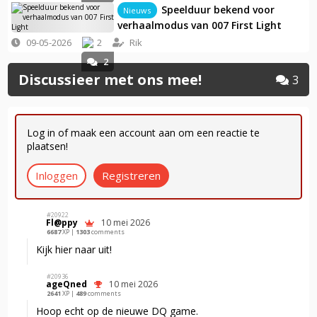
Speelduur bekend voor
Nieuws
verhaalmodus van 007 First Light
09-05-2026
2
Rik
2
Discussieer met ons mee!
3
Log in of maak een account aan om een reactie te
plaatsen!
Inloggen
Registreren
#20922‍
Fl@ppy
10 mei 2026
6687
XP |
1303
comments
Kijk hier naar uit!
#20936‍
ageQned
10 mei 2026
2641
XP |
489
comments
Hoop echt op de nieuwe DQ game.