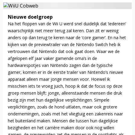
Nieuwe doelgroep
Na het floppen van de Wii U werd snel duidelijk dat ‘iedereen’
waarschijnlijk niet meer terug zal keren. Dan zit er weinig
anders op dan terug te keren naar de ‘core gamer’. En na het
kijken van de previewtrailer van de Nintendo Switch heb ik
vertrouwen dat Nintendo dat ook gaat doen. Waar we de
afgelopen elf jaar vaker gamende oma’s in de
hardwarespotjes van Nintendo zagen dan de typische
gamer, komen er in de eerste trailer van Nintendo’s nieuwe
apparaat alleen maar jonge mensen voor. Hoewel ik
misschien iets te vroeg juich, hoop ik dat de focus op deze
groep mensen blijft: jonge, alleenstaande mensen die druk
bezig zijn met hun dagelijkse verplichtingen. Simpele
verplichtingen, zoals de hond uitlaten, maar ook grotere
ondernemingen, zoals met het vliegtuig een zakenreis naar
het buitenland maken. Mensen die tussen hun dagelijkse
bezigheden en het carrière maken door ook nog willen
gamen, de previewvideo zet die mensen in de spotlights als