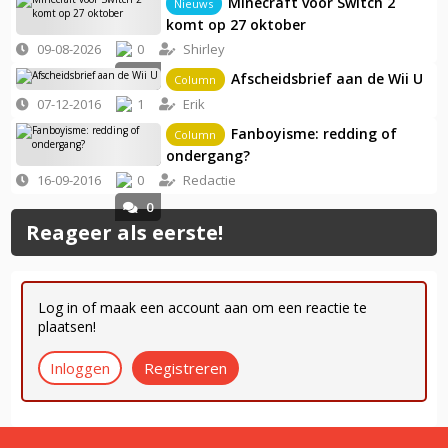
Minecraft voor Switch 2
Nieuws
komt op 27 oktober
09-08-2026
0
Shirley
0
Afscheidsbrief aan de Wii U
Column
07-12-2016
1
Erik
Fanboyisme: redding of
Column
0
ondergang?
16-09-2016
0
Redactie
0
Reageer als eerste!
Log in of maak een account aan om een reactie te
plaatsen!
Inloggen
Registreren