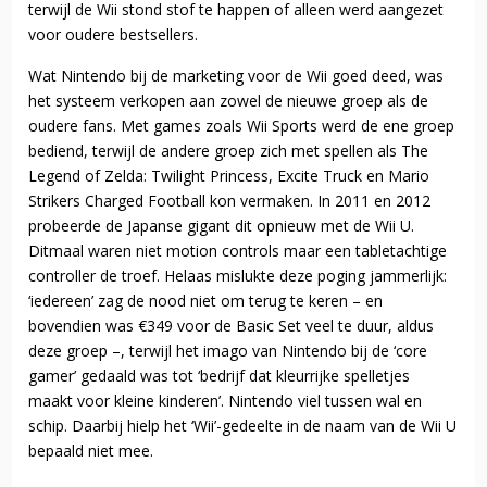
terwijl de Wii stond stof te happen of alleen werd aangezet
voor oudere bestsellers.
Wat Nintendo bij de marketing voor de Wii goed deed, was
het systeem verkopen aan zowel de nieuwe groep als de
oudere fans. Met games zoals Wii Sports werd de ene groep
bediend, terwijl de andere groep zich met spellen als The
Legend of Zelda: Twilight Princess, Excite Truck en Mario
Strikers Charged Football kon vermaken. In 2011 en 2012
probeerde de Japanse gigant dit opnieuw met de Wii U.
Ditmaal waren niet motion controls maar een tabletachtige
controller de troef. Helaas mislukte deze poging jammerlijk:
‘iedereen’ zag de nood niet om terug te keren – en
bovendien was €349 voor de Basic Set veel te duur, aldus
deze groep –, terwijl het imago van Nintendo bij de ‘core
gamer’ gedaald was tot ‘bedrijf dat kleurrijke spelletjes
maakt voor kleine kinderen’. Nintendo viel tussen wal en
schip. Daarbij hielp het ‘Wii’-gedeelte in de naam van de Wii U
bepaald niet mee.