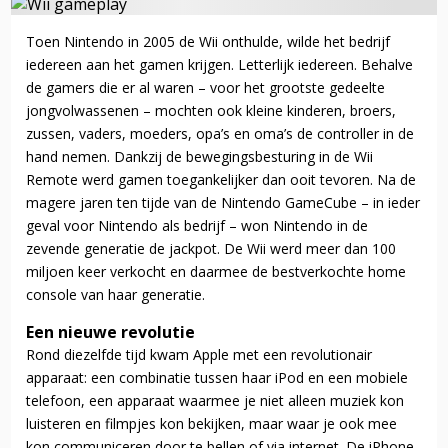
Toen Nintendo in 2005 de Wii onthulde, wilde het bedrijf
iedereen aan het gamen krijgen. Letterlijk iedereen. Behalve
de gamers die er al waren – voor het grootste gedeelte
jongvolwassenen – mochten ook kleine kinderen, broers,
zussen, vaders, moeders, opa’s en oma’s de controller in de
hand nemen. Dankzij de bewegingsbesturing in de Wii
Remote werd gamen toegankelijker dan ooit tevoren. Na de
magere jaren ten tijde van de Nintendo GameCube – in ieder
geval voor Nintendo als bedrijf – won Nintendo in de
zevende generatie de jackpot. De Wii werd meer dan 100
miljoen keer verkocht en daarmee de bestverkochte home
console van haar generatie.
Een nieuwe revolutie
Rond diezelfde tijd kwam Apple met een revolutionair
apparaat: een combinatie tussen haar iPod en een mobiele
telefoon, een apparaat waarmee je niet alleen muziek kon
luisteren en filmpjes kon bekijken, maar waar je ook mee
kon communiceren door te bellen of via internet. De iPhone