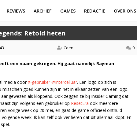
REVIEWS
ARCHIEF
GAMES
REDACTIE
OVER ONS
gends: Retold heten
:43
Coen
0
eft een naam gekregen. Hij gaat namelijk Rayman
ial media door
X-gebruiker @intercelluar
. Een logo op zich is
u misschien goed kunnen zijn in het in elkaar zetten van een logo.
aangewezen als kloppend. Ook zeggen ze bij Insider Gaming dat
aast zijn volgens een gebruiker op
ResetEra
ook meerdere
en vorige week op 20 mei, en gaat de game officieel onthuld
 volgende week. Ik kan zelf ook verifiëren dat dit allemaal klopt. En
spel.