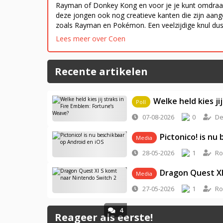
Rayman of Donkey Kong en voor je je kunt omdraaie
deze jongen ook nog creatieve kanten die zijn aa
zoals Rayman en Pokémon. Een veelzijdige knul dus
Lees meer over Coen
Recente artikelen
Welke held kies ji
Poll
07-08-2026
0
De
Pictonico! is nu
1
Media
28-05-2026
1
Ro
Dragon Quest XI
0
Media
27-05-2026
1
Ro
4
Reageer als eerste!