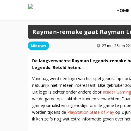
HOME
Rayman-remake gaat Rayman Le
Nieuws
27 mei 26 om 22
De langverwachte Rayman Legends-remake he
Legends: Retold heten.
Vandaag werd een logo van het spel gepost op soc
natuurlijk niet meteen interessant. Elke gebruiker zo
Dit logo is echter onder andere door
Insider Gaming
we de game op 1 oktober kunnen verwachten. Daarn
gamejournalisten uitgenodigd om de game te prober
worden tijdens de
PlayStation State of Play
op 2 juni
ik kan zelfs nog wat extra informatie geven over het 