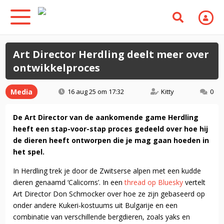
Art Director Herdling deelt meer over
ontwikkelproces
Media
16 aug 25 om 17:32
Kitty
0
De Art Director van de aankomende game Herdling
heeft een stap-voor-stap proces gedeeld over hoe hij
de dieren heeft ontworpen die je mag gaan hoeden in
het spel.
In Herdling trek je door de Zwitserse alpen met een kudde
dieren genaamd ‘Calicorns’. In een
thread op Bluesky
vertelt
Art Director Don Schmocker over hoe ze zijn gebaseerd op
onder andere Kukeri-kostuums uit Bulgarije en een
combinatie van verschillende bergdieren, zoals yaks en