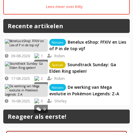
Lees meer over Kitty
Recente artikelen
Benelux eShop: FFXIV en Lies
Nieuws
of P in de top vijf
09-08-2026
1
Robin
0
Soundtrack Sunday: Ga
Special
Elden Ring spelen!
17-08-2025
2
Robin
5
De werking van Mega
Nieuws
evolutie in Pokémon Legends: Z-A
16-08-2025
0
Shirley
0
Reageer als eerste!