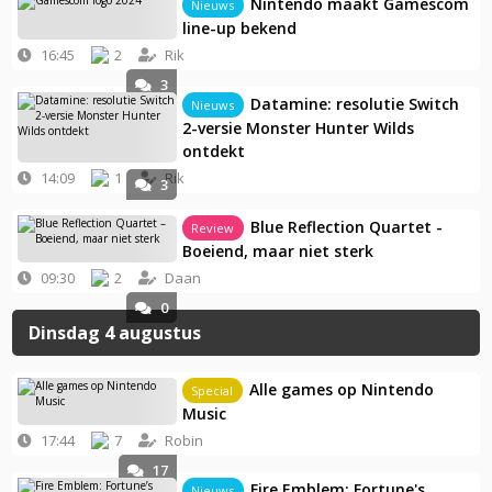
Nintendo maakt Gamescom
Nieuws
line-up bekend
16:45
2
Rik
3
Datamine: resolutie Switch
Nieuws
2-versie Monster Hunter Wilds
ontdekt
14:09
1
Rik
3
Blue Reflection Quartet -
Review
Boeiend, maar niet sterk
09:30
2
Daan
0
Dinsdag 4 augustus
Alle games op Nintendo
Special
Music
17:44
7
Robin
17
Fire Emblem: Fortune's
Nieuws