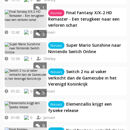
1
Final Fantasy X/X-2 HD
Review
Remaster - Een terugkeer naar een
verloren schat
12:42
0
Jeroen
2
Super Mario Sunshine naar
Nieuws
Nintendo Switch Online
12:36
1
Shirley
9
Switch 2 nu al vaker
Nieuws
verkocht dan de Gamecube in het
Verenigd Koninkrijk
01:32
0
Jeroen
3
Elementallis krijgt een
Nieuws
fysieke release
01:05
0
Jeroen
0