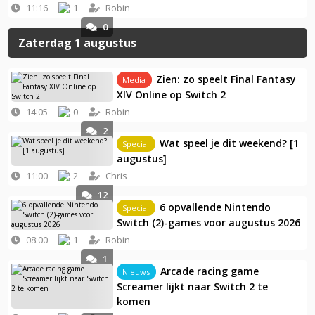
11:16
1
Robin
0
Zaterdag 1 augustus
Zien: zo speelt Final Fantasy
Media
XIV Online op Switch 2
14:05
0
Robin
2
Wat speel je dit weekend? [1
Special
augustus]
11:00
2
Chris
12
6 opvallende Nintendo
Special
Switch (2)-games voor augustus 2026
08:00
1
Robin
1
Arcade racing game
Nieuws
Screamer lijkt naar Switch 2 te
komen