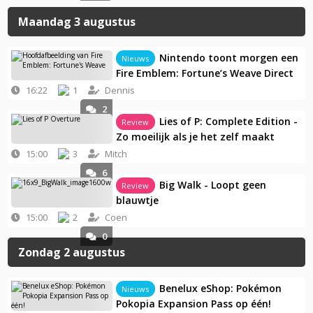
Maandag 3 augustus
Nintendo toont morgen een
Nieuws
Fire Emblem: Fortune’s Weave Direct
16:22
1
Dennis
2
Lies of P: Complete Edition -
Review
Zo moeilijk als je het zelf maakt
15:00
3
Mitch
6
Big Walk - Loopt geen
Review
blauwtje
15:00
2
Coen
0
Zondag 2 augustus
Benelux eShop: Pokémon
Nieuws
Pokopia Expansion Pass op één!