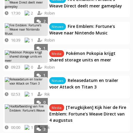
Weave Direct deelt meer gameplay
17:30
2
Robin
2
Fire Emblem: Fortune's
Nieuws
Weave naar Nintendo Music
16:39
1
Robin
1
Pokémon Pokopia krijgt
Media
shared storage units en meer
09:23
0
Robin
1
Releasedatum en trailer
Nieuws
voor Attack on Titan 3
02:53
1
Rik
0
[Terugkijken] Kijk hier de Fire
Media
Emblem: Fortune's Weave Direct van
4 augustus
00:00
1
Rik
3