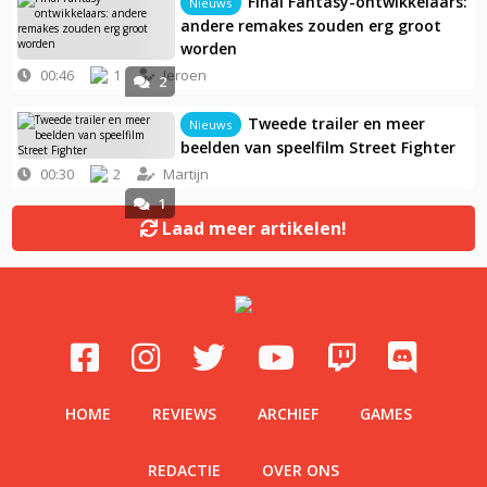
Final Fantasy-ontwikkelaars:
Nieuws
andere remakes zouden erg groot
worden
00:46
1
Jeroen
2
Tweede trailer en meer
Nieuws
beelden van speelfilm Street Fighter
00:30
2
Martijn
1
Laad meer artikelen!
HOME
REVIEWS
ARCHIEF
GAMES
REDACTIE
OVER ONS