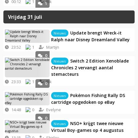
00:12
1
Rik
1
Vrijdag 31 juli
Update brengt Wreck-it
Nieuws
Ralph naar Disney Dreamland Valley
23:52
1
Martijn
0
Switch 2 Edition Xenoblade
Nieuws
Chronicles 2 vervangt aantal
stemacteurs
23:33
1
Rik
0
Pokémon Fishing Rally DS
Nieuws
cartridge opgedoken op eBay
14:48
0
Evelyne
0
NSO+ krijgt twee nieuwe
Nieuws
Virtual Boy-games op 4 augustus
13:15
0
Shirley