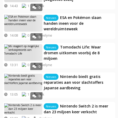
14:43
1
Rik
0
ESA en Pokémon slaan
Nieuws
handen ineen voor de
wereldruimteweek
14:08
0
Evelyne
0
Tomodachi Life: Waar
Nieuws
dromen uitkomen voorbij de 8
miljoen
13:31
0
Evelyne
0
Nintendo biedt gratis
Nieuws
reparaties aan voor slachtoffers
Japanse aardbeving
13:05
1
Rik
0
Nintendo Switch 2 is meer
Nieuws
dan 23 miljoen keer verkocht