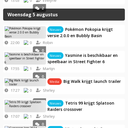
13:03
0
Evelyne
2
Woensdag 5 augustus
Pokémon Pokopia krijgt
Nieuws
versie 2.0.0 en Bubbly Basin
22:00
0
Robin
0
Yasmine is beschikbaar en
Nieuws
speelbaar in Street Fighter 6
17:55
1
Martijn
0
Big Walk krijgt launch trailer
Media
17:27
0
Shirley
0
Tetris 99 krijgt Splatoon
Nieuws
Raiders crossover
17:07
1
Shirley
0